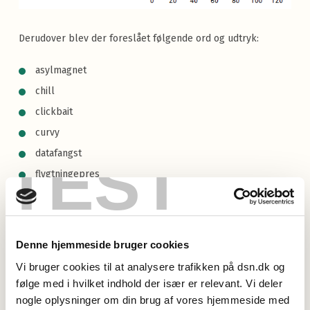
Derudover blev der foreslået følgende ord og udtryk:
asylmagnet
chill
clickbait
curvy
TEST
datafangst
flygtningepres
frustrationsrobusthedskompetence
ISIS
Islamisk Stat
Denne hjemmeside bruger cookies
juice
Vi bruger cookies til at analysere trafikken på dsn.dk og
kernevelfærd
følge med i hvilket indhold der især er relevant. Vi deler
kontanthjælpsloft
nogle oplysninger om din brug af vores hjemmeside med