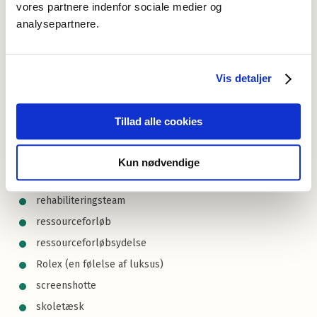
vores partnere indenfor sociale medier og
kropskamera
analysepartnere.
kulturberiger
likehunter
lovestorm
Vis detaljer
manbun
Netflix
Tillad alle cookies
omprioriteringsbidrag
palette
Kun nødvendige
reform-amok
rehabiliteringsteam
ressourceforløb
ressourceforløbsydelse
Rolex (en følelse af luksus)
screenshotte
skoletæsk